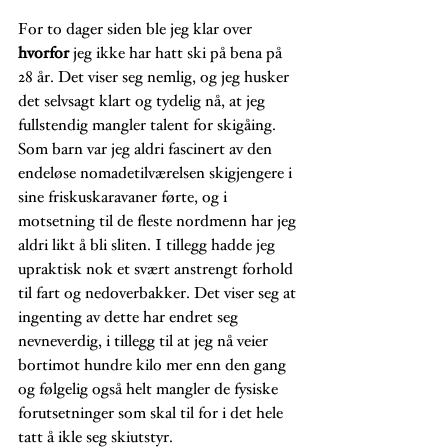
For to dager siden ble jeg klar over 
hvorfor
 jeg ikke har hatt ski på bena på 
28 år. Det viser seg nemlig, og jeg husker 
det selvsagt klart og tydelig nå, at jeg 
fullstendig mangler talent for skigåing. 
Som barn var jeg aldri fascinert av den 
endeløse nomadetilværelsen skigjengere i 
sine friskuskaravaner førte, og i 
motsetning til de fleste nordmenn har jeg 
aldri likt å bli sliten. I tillegg hadde jeg 
upraktisk nok et svært anstrengt forhold 
til fart og nedoverbakker. Det viser seg at 
ingenting av dette har endret seg 
nevneverdig, i tillegg til at jeg nå veier 
bortimot hundre kilo mer enn den gang 
og følgelig også helt mangler de fysiske 
forutsetninger som skal til for i det hele 
tatt å ikle seg skiutstyr. 