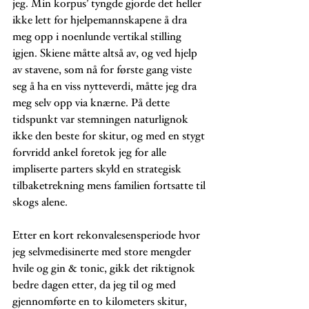
jeg. Min korpus’ tyngde gjorde det heller 
ikke lett for hjelpemannskapene å dra 
meg opp i noenlunde vertikal stilling 
igjen. Skiene måtte altså av, og ved hjelp 
av stavene, som nå for første gang viste 
seg å ha en viss nytteverdi, måtte jeg dra 
meg selv opp via knærne. På dette 
tidspunkt var stemningen naturlignok 
ikke den beste for skitur, og med en stygt 
forvridd ankel foretok jeg for alle 
impliserte parters skyld en strategisk 
tilbaketrekning mens familien fortsatte til 
skogs alene. 
Etter en kort rekonvalesensperiode hvor 
jeg selvmedisinerte med store mengder 
hvile og gin & tonic, gikk det riktignok 
bedre dagen etter, da jeg til og med  
gjennomførte en to kilometers skitur, 