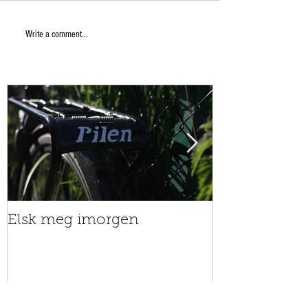
Write a comment...
Elsk meg imorgen
Nå teller ha