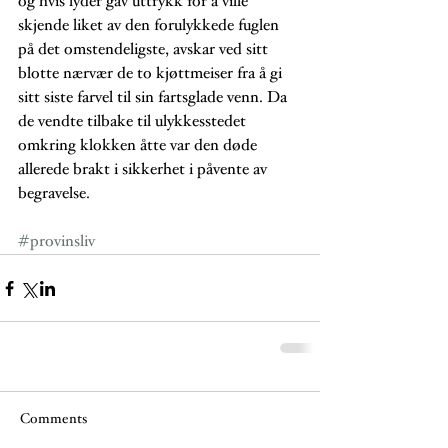
og hvis lyder gav uttrykk for å ville 
skjende liket av den forulykkede fuglen 
på det omstendeligste, avskar ved sitt 
blotte nærvær de to kjøttmeiser fra å gi 
sitt siste farvel til sin fartsglade venn. Da 
de vendte tilbake til ulykkesstedet 
omkring klokken åtte var den døde 
allerede brakt i sikkerhet i påvente av 
begravelse. 
#provinsliv
Comments