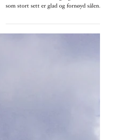
Herved erklæres
Croquet-sesongen er åpnet fra og med
Kristi Himmelfarts dag, og vår lille club,
som stort sett er glad og fornøyd sålenge
været er godt...