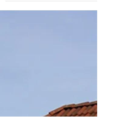
Sunday BBQ
Direkte frodig kan man kanskje ikke si at
hun er, april, når hennes grønnfarve hvert
år på en nesten naturstridig måte
arbeider med å...