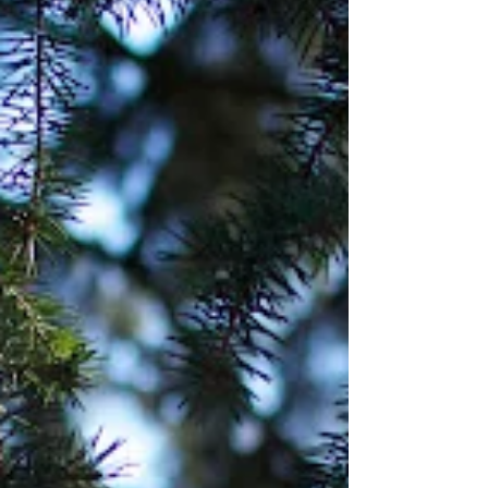
havebyen midt i den første kopp med
morgente da en meisefugl forulykket i
det tweedske stuevindu...