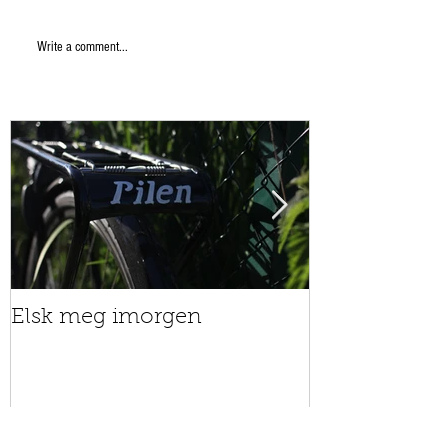
Write a comment...
Elsk meg imorgen
Nå teller ha