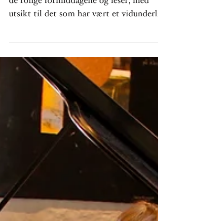
høysommer
På mitt leie av tepper og puter ligger jeg
de rolige formiddagene og leser, med
utsikt til det som har vært et vidunderlig
lesevær det...