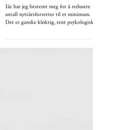
Tweeds' råd for virkelyst
og bedret helse
Iår har jeg bestemt meg for å redusere
antall nyttårsforsetter til et minimum.
Det er ganske kløktig, rent psykologisk,
idet man på denne...