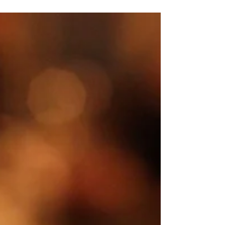
I og for seg kan det være det samme om
man er på en kirkekonsert med et
ungdomskantori, en strykekvartetts
fremførelse i en privat salong...