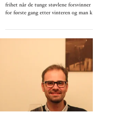
Psykologisk vårløsning
Vår. Den umiskjennelige følelsen av
frihet når de tunge støvlene forsvinner
for første gang etter vinteren og man kan
bære lettere sko....